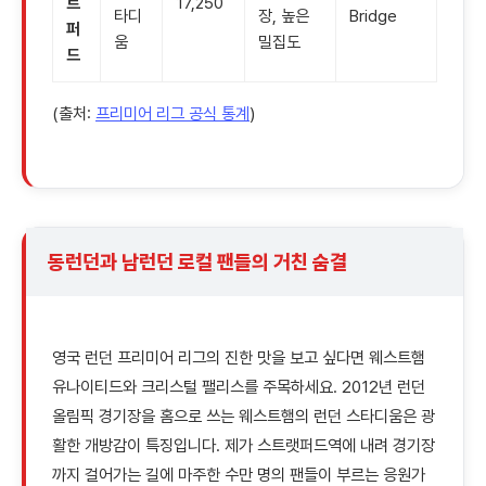
트
17,250
타디
장, 높은
Bridge
퍼
움
밀집도
드
(출처:
프리미어 리그 공식 통계
)
동런던과 남런던 로컬 팬들의 거친 숨결
영국 런던 프리미어 리그의 진한 맛을 보고 싶다면 웨스트햄
유나이티드와 크리스털 팰리스를 주목하세요. 2012년 런던
올림픽 경기장을 홈으로 쓰는 웨스트햄의 런던 스타디움은 광
활한 개방감이 특징입니다. 제가 스트랫퍼드역에 내려 경기장
까지 걸어가는 길에 마주한 수만 명의 팬들이 부르는 응원가