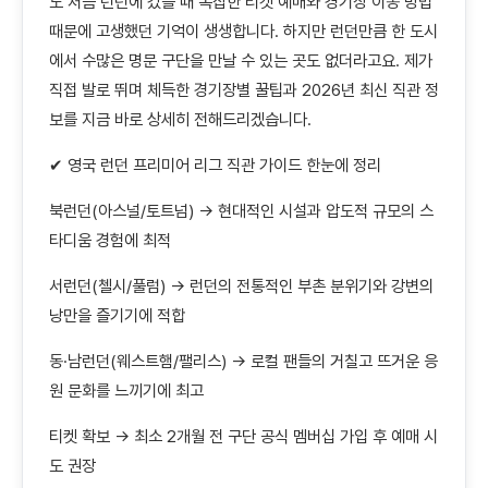
도 처음 런던에 갔을 때 복잡한 티켓 예매와 경기장 이동 방법
때문에 고생했던 기억이 생생합니다. 하지만 런던만큼 한 도시
에서 수많은 명문 구단을 만날 수 있는 곳도 없더라고요. 제가
직접 발로 뛰며 체득한 경기장별 꿀팁과 2026년 최신 직관 정
보를 지금 바로 상세히 전해드리겠습니다.
✔ 영국 런던 프리미어 리그 직관 가이드 한눈에 정리
북런던(아스널/토트넘) → 현대적인 시설과 압도적 규모의 스
타디움 경험에 최적
서런던(첼시/풀럼) → 런던의 전통적인 부촌 분위기와 강변의
낭만을 즐기기에 적합
동·남런던(웨스트햄/팰리스) → 로컬 팬들의 거칠고 뜨거운 응
원 문화를 느끼기에 최고
티켓 확보 → 최소 2개월 전 구단 공식 멤버십 가입 후 예매 시
도 권장