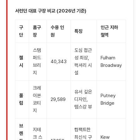
서런던 대표 구장 비교 (2026년 기준)
구
홈구
수용 인
인근 지하
특징
단
장
원
철역
스탬
도심 접근
첼
퍼드
성 최상,
Fulham
40,343
시
브리
럭셔리 시
Broadway
지
설
크레
유서 깊은
풀
이븐
Putney
29,589
디자인,
럼
코티
Bridge
템스강 뷰
지
브
지테
컴팩트한
렌
크 스
최신식 구
Kew