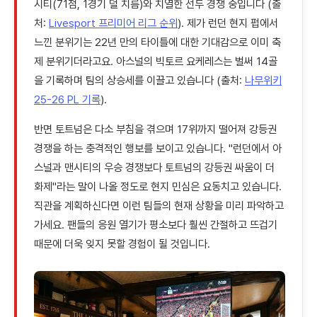
시티(71점, 1경기 덜 치름)와 치열한 선두 경쟁 중입니다 (출
처:
Livesport 프리미어 리그 순위
). 제가 런던 현지 펍에서
느낀 분위기는 22년 만의 타이틀에 대한 기대감으로 이미 축
제 분위기더라고요. 아스널의 빅토르 요케레스는 벌써 14골
을 기록하며 팀의 상승세를 이끌고 있습니다 (출처:
나무위키
25-26 PL 기록
).
반면 토트넘은 다소 부침을 겪으며 17위까지 떨어져 강등권
경쟁을 하는 충격적인 행보를 보이고 있습니다. "런던에서 아
스널과 맨시티의 우승 경쟁보다 토트넘의 강등권 싸움이 더
화제"라는 말이 나올 정도로 현지 민심은 요동치고 있습니다.
직관을 계획하신다면 이런 팀들의 현재 상황을 미리 파악하고
가세요. 팬들의 응원 열기가 평소보다 훨씬 간절하고 뜨겁기
때문에 더욱 잊지 못할 경험이 될 것입니다.