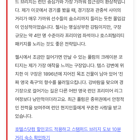
드 브리지는 런던 중심가와 가장 가까워 접근성이 환상적입니
다. 제가 이곳에서 경기를 봤을 때, 경기장과 관중석 사이의
거리가 매우 가까워 선수들의 숨소리까지 들리는 듯한 몰입감
이 인상적이었습니다. 첼시는 명실상부한 강팀이지만, 구장
규모는 약 4만 명 수준이라 프리미엄 좌석이나 호스피탈리티
패키지를 노리는 것도 좋은 전략입니다.
첼시에서 조금만 걸어가면 만날 수 있는 풀럼의 크레이븐 코
티지는 제가 가장 애착을 느끼는 구장입니다. 템스 강변에 위
치한 이 구장은 1896년에 지어진 목조 건물이 남아 있어 '진
짜 영국 축구'의 향수를 불러일으킵니다. 강바람을 맞으며 경
기장으로 걸어가는 길은 다른 어떤 영국 런던 프리미어 리그
여정보다 낭만적이더라고요. 최근 풀럼은 중위권에서 안정적
인 전력을 보여주며 런던 현지인들에게 꾸준한 사랑을 받고
있습니다.
호텔스닷컴 할인코드 적용하고 스탬퍼드 브리지 도보 10분
거리 숙소 확인하기